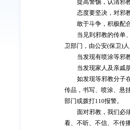
提高警惕，认清邪
态度要坚决，对邪
敢于斗争，积极配
当见到邪教的传单
卫部门，由公安
(保卫)
当发现有喷涂等邪
当发现家人及亲戚
如发现等邪教分子
传品，书写、喷涂、悬
部门或拨打
110报警。
面对邪教
，
我们必
看、不听、不信、不传